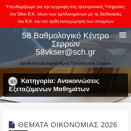
Υπενθυμίζουμε για την εγγραφή στις ηλεκτρονικές Υπηρεσίες
του 58ου Β.Κ. όλων των εμπλεκομένων με τις διαδικασίες
του Β.Κ. και την ορθή καταχώρηση των στοιχείων
Skip
58 Βαθμολογικό Κέντρο
to
Σερρών
content
58vkser@sch.gr
Διεύθυνση Δευτεροβάθμιας Εκπαίδευσης Σερρών
Κατηγορία:
Ανακοινώσεις
Εξεταζόμενων Μαθημάτων
ΘΕΜΑΤΑ ΟΙΚΟΝΟΜΙΑΣ 2026